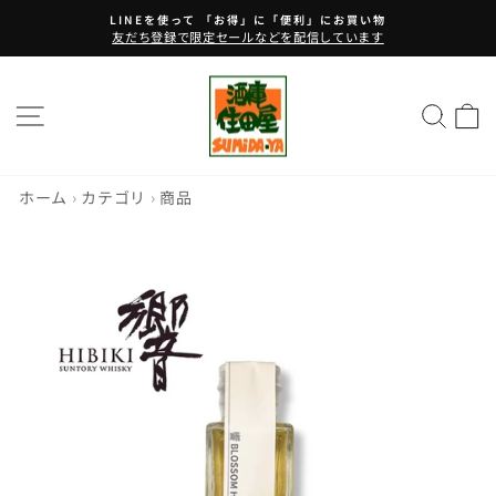
コ
LINEを使って 「お得」に「便利」にお買い物
ン
友だち登録で限定セールなどを配信しています
ス
テ
ラ
ン
イ
ツ
サイトナビゲーション
サイ
ド
に
シ
ス
ョ
キ
ー
ッ
ホーム
›
カテゴリ
›
商品
を
プ
止
す
め
る
る