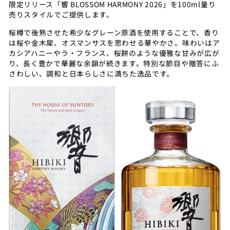
限定リリース「響 BLOSSOM HARMONY 2026」を100ml量り
売りスタイルでご提供します。
桜樽で後熟させた希少なグレーン原酒を使用することで、香り
は桜や金木犀、オスマンサスを思わせる華やかさ。味わいはア
カシアハニーやラ・フランス、桜餅のような優雅な甘みが広が
り、長く豊かで華麗な余韻が続きます。特別な節目や贈答にふ
さわしい、調和と日本らしさに満ちた逸品です。