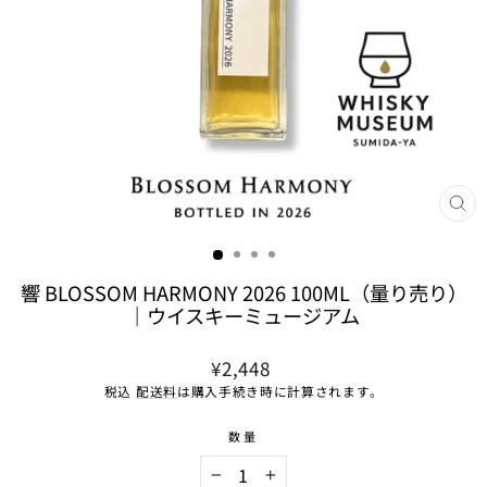
閉
じ
る
響 BLOSSOM HARMONY 2026 100ML（量り売り）
｜ウイスキーミュージアム
通
¥2,448
常
税込
配送料
は購入手続き時に計算されます。
価
格
数量
−
+